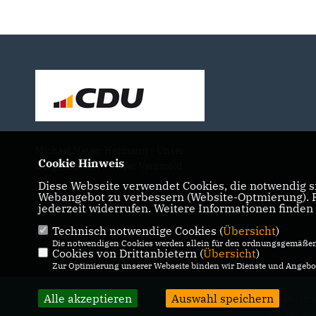
Michael Meyer-Hermann - Unser
Cookie Hinweis
Bürgermeister - Unser Versmold
Diese Webseite verwendet Cookies, die notwendig si
Webangebot zu verbessern (Website-Optmierung). Fü
jederzeit widerrufen. Weitere Informationen finden
Technisch notwendige Cookies (
Übersicht
)
IMPRESSUM
DATENSCHUTZ
KONTAKT
Die notwendigen Cookies werden allein für den ordnungsgemäßen 
Cookies von Drittanbietern (
Übersicht
)
Zur Optimierung unserer Webseite binden wir Dienste und Angebot
Alle akzeptieren
Auswahl speichern
@2026 Michael Mey
Alle Rechte 