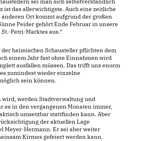
stellern sei man sich selbstverständlich
st das allerwichtigste. Auch eine zeitliche
 anderen Ort kommt aufgrund der großen
„Sünne Peider gehört Ende Februar in unsere
 St.-Petri-Marktes aus.“
 der heimischen Schausteller pflichten dem
„Nach einem Jahr fast ohne Einnahmen wird
plett ausfallen müssen. Das trifft uns enorm
hres zumindest wieder einzelne
möglich sein können.
 wird, werden Stadtverwaltung und
ar es in den vergangenen Monaten immer,
aktisch umsetzbar stattfinden kann. Aber
rücksichtigung der aktuellen Lage
el Meyer-Hermann. Er sei aber weiter
emeinsam Kirmes gefeiert werden kann.