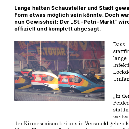
Lange hatten Schausteller und Stadt gewar
Form etwas möglich sein könnte. Doch was
nun Gewissheit: Der „St.-Petri-Markt“ wir
offiziell und komplett abgesagt.
Dass
statt
lange
Infek
Lockd
Umfan
In der
Peider
stattf
weltwe
der Kirmessaison bei uns in Versmold geben 