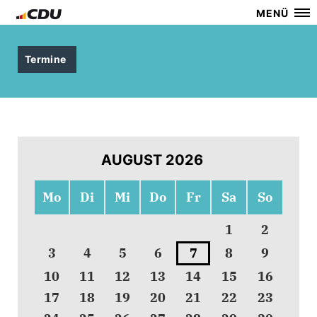
MENÜ
Termine
AUGUST 2026
Mo
Di
Mi
Do
Fr
Sa
So
1
2
3
4
5
6
7
8
9
10
11
12
13
14
15
16
17
18
19
20
21
22
23